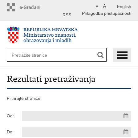
Preskoči
A
English
A
na
Prilagodba pristupačnosti
glavni
RSS
sadržaj
Rezultati pretraživanja
Filtrirajte stranice:
Od:
Do: