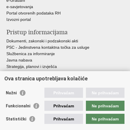
e-Građani
e-savjetovanja
Portal otvorenih podataka RH
Izvozni portal
Pristup informacijama
Dokumenti, zakonski i podzakonski akti
PSC - Jedinstvena kontaktna točka za usluge
Službenica za informiranje
Javna nabava
Strategija, planovi i izvješća
Savjetovanja sa zainteresiranom javnošću
Ova stranica upotrebljava kolačiće
Nužni
Prihvaćam
Ne prihvaćam
Korisne poveznice
Funkcionalni
Prihvaćam
Ne prihvaćam
Vlada RH
AZOO
Statistički
Prihvaćam
Ne prihvaćam
ASOO
AMPEU