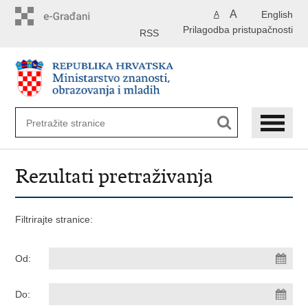
Preskoči
A
English
A
na
Prilagodba pristupačnosti
glavni
RSS
sadržaj
Rezultati pretraživanja
Filtrirajte stranice:
Od:
Do: