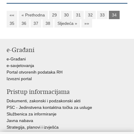
««
« Prethodna
29
30
31
32
33
34
35
36
37
38
Sljedeća »
»»
e-Građani
e-Građani
e-savjetovanja
Portal otvorenih podataka RH
Izvozni portal
Pristup informacijama
Dokumenti, zakonski i podzakonski akti
PSC - Jedinstvena kontaktna točka za usluge
Službenica za informiranje
Javna nabava
Strategija, planovi i izvješća
Savjetovanja sa zainteresiranom javnošću