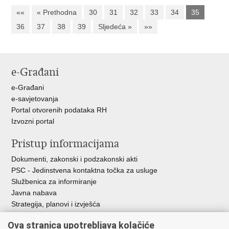
««
« Prethodna
30
31
32
33
34
35
36
37
38
39
Sljedeća »
»»
e-Građani
e-Građani
e-savjetovanja
Portal otvorenih podataka RH
Izvozni portal
Pristup informacijama
Dokumenti, zakonski i podzakonski akti
PSC - Jedinstvena kontaktna točka za usluge
Službenica za informiranje
Javna nabava
Strategija, planovi i izvješća
Savjetovanja sa zainteresiranom javnošću
Ova stranica upotrebljava kolačiće