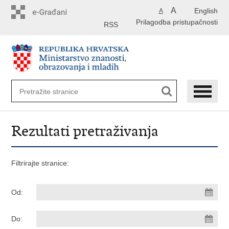
Preskoči
A
English
A
na
Prilagodba pristupačnosti
glavni
RSS
sadržaj
Rezultati pretraživanja
Filtrirajte stranice:
Od:
Do: