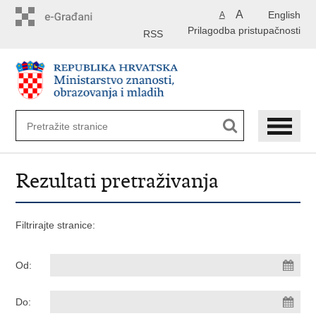
Preskoči
A
English
A
na
Prilagodba pristupačnosti
glavni
RSS
sadržaj
Rezultati pretraživanja
Filtrirajte stranice:
Od:
Do: