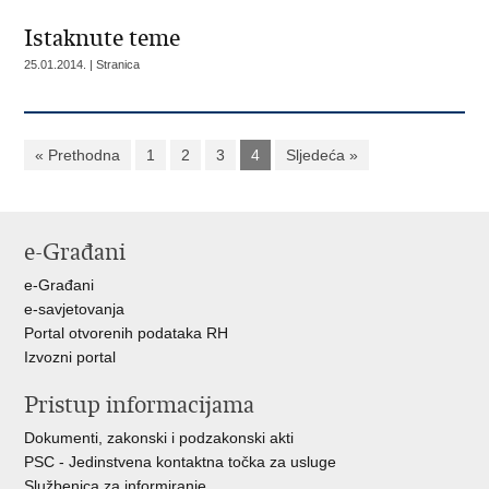
Istaknute teme
25.01.2014. | Stranica
« Prethodna
1
2
3
4
Sljedeća »
e-Građani
e-Građani
e-savjetovanja
Portal otvorenih podataka RH
Izvozni portal
Pristup informacijama
Dokumenti, zakonski i podzakonski akti
PSC - Jedinstvena kontaktna točka za usluge
Službenica za informiranje