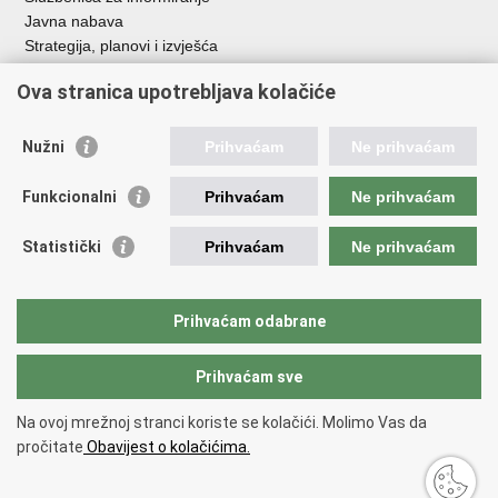
Javna nabava
Strategija, planovi i izvješća
Savjetovanja sa zainteresiranom javnošću
Ova stranica upotrebljava kolačiće
Nužni
Prihvaćam
Ne prihvaćam
Korisne poveznice
Funkcionalni
Prihvaćam
Ne prihvaćam
Vlada RH
AZOO
Statistički
Prihvaćam
Ne prihvaćam
ASOO
AMPEU
CARNET
Prihvaćam odabrane
NCVVO
Prihvaćam sve
Povratak na vrh
Na ovoj mrežnoj stranci koriste se kolačići. Molimo Vas da
Copyright © 2026 Ministarstvo znanosti, obrazovanja i mladih.
Uvjeti
pročitate
Obavijest o kolačićima.
korištenja
Izjava o pristupačnosti