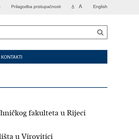
A
S
Prilagodba pristupačnosti
English
A
I KONTAKTI
hničkog fakulteta u Rijeci
šta u Virovitici