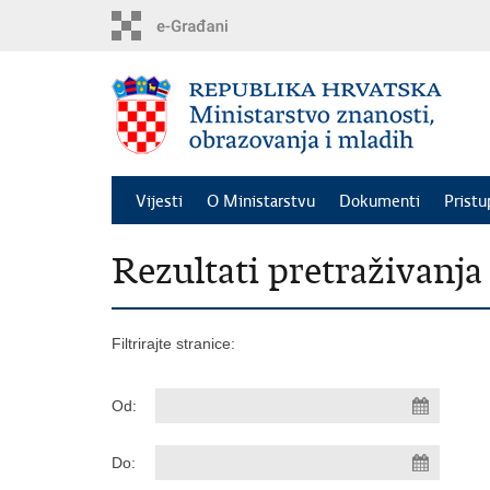
Preskoči
na
glavni
sadržaj
Vijesti
O Ministarstvu
Dokumenti
Pristu
Rezultati pretraživanja
Filtrirajte stranice:
Od:
Do: