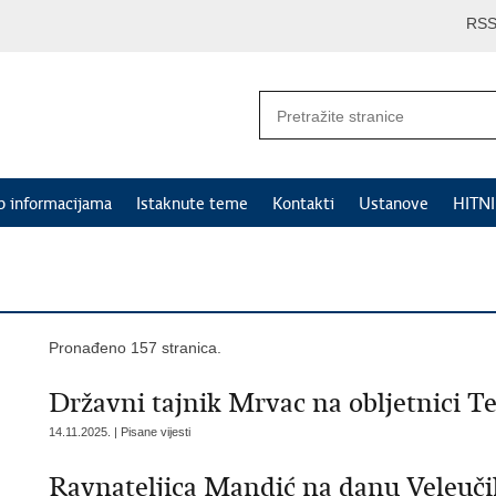
RS
p informacijama
Istaknute teme
Kontakti
Ustanove
HITN
Pronađeno 157 stranica.
Državni tajnik Mrvac na obljetnici Te
14.11.2025. | Pisane vijesti
Ravnateljica Mandić na danu Veleučili