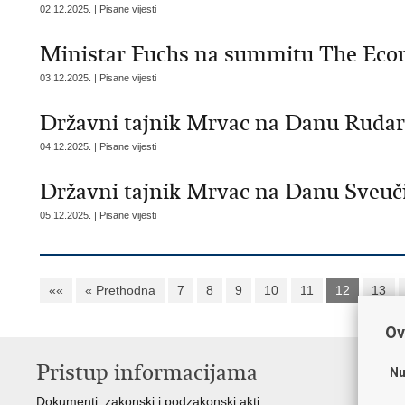
02.12.2025. | Pisane vijesti
Ministar Fuchs na summitu The Eco
03.12.2025. | Pisane vijesti
Državni tajnik Mrvac na Danu Rudar
04.12.2025. | Pisane vijesti
Državni tajnik Mrvac na Danu Sveuči
05.12.2025. | Pisane vijesti
««
« Prethodna
7
8
9
10
11
12
13
Ov
Pristup informacijama
K
Nu
Dokumenti, zakonski i podzakonski akti
Vl