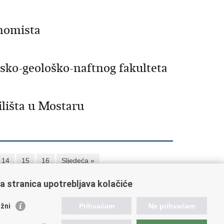
nomista
sko-geološko-naftnog fakulteta
lišta u Mostaru
14
15
16
Sljedeća »
a stranica upotrebljava kolačiće
orisne poveznice
žni
Prihvaćam
Ne prihvaćam
ada RH