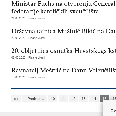
Ministar Fuchs na otvorenju Genera
federacije katoličkih sveučilišta
21.05.2026. | Pisane vijesti
Državna tajnica Mužinić Bikić na Da
22.05.2026. | Pisane vijesti
20. obljetnica osnutka Hrvatskoga kat
01.06.2026. | Pisane vijesti
Ravnatelj Meštrić na Danu Veleučili
10.06.2026. | Pisane vijesti
««
« Prethodna
10
11
12
13
14
15
1
Ov