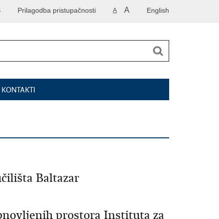
A
S
Prilagodba pristupačnosti
English
A
I KONTAKTI
čilišta Baltazar
novljenih prostora Instituta za