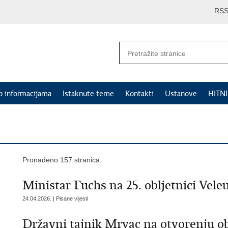
RS
p informacijama
Istaknute teme
Kontakti
Ustanove
HITN
Pronađeno 157 stranica.
Ministar Fuchs na 25. obljetnici Veleu
24.04.2026. | Pisane vijesti
Državni tajnik Mrvac na otvorenju ob