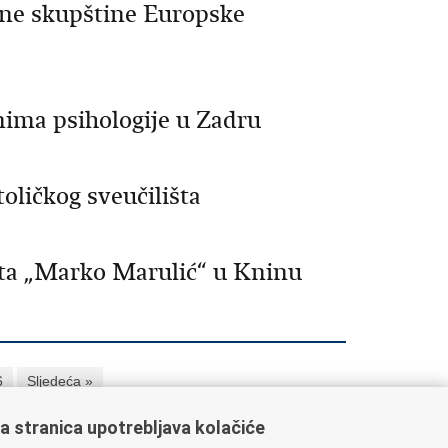
lne skupštine Europske
nima psihologije u Zadru
oličkog sveučilišta
šta „Marko Marulić“ u Kninu
6
Sljedeća »
a stranica upotrebljava kolačiće