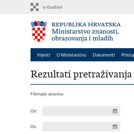
Preskoči
na
glavni
sadržaj
Vijesti
O Ministarstvu
Dokumenti
Pristu
Rezultati pretraživanja
Filtrirajte stranice:
Od:
Do: