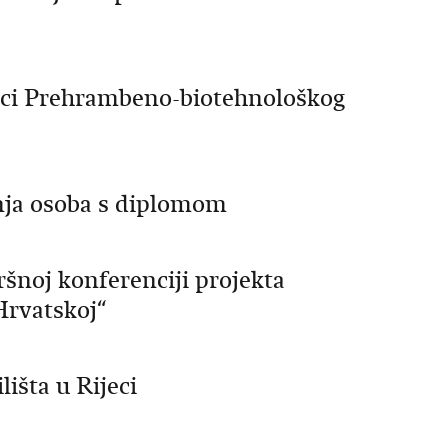
nici Prehrambeno-biotehnološkog
anja osoba s diplomom
ršnoj konferenciji projekta
Hrvatskoj“
išta u Rijeci