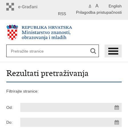
Preskoči
A
English
A
na
Prilagodba pristupačnosti
glavni
RSS
sadržaj
Rezultati pretraživanja
Filtrirajte stranice:
Od:
Do: