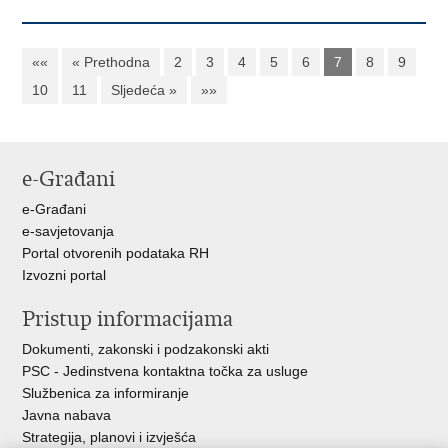
««
« Prethodna
2
3
4
5
6
7
8
9
10
11
Sljedeća »
»»
e-Građani
e-Građani
e-savjetovanja
Portal otvorenih podataka RH
Izvozni portal
Pristup informacijama
Dokumenti, zakonski i podzakonski akti
PSC - Jedinstvena kontaktna točka za usluge
Službenica za informiranje
Javna nabava
Strategija, planovi i izvješća