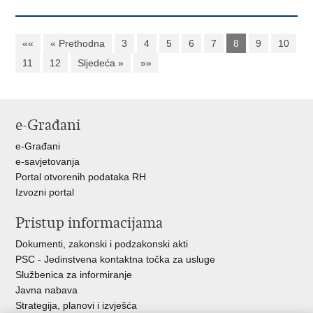
««
« Prethodna
3
4
5
6
7
8
9
10
11
12
Sljedeća »
»»
e-Građani
e-Građani
e-savjetovanja
Portal otvorenih podataka RH
Izvozni portal
Pristup informacijama
Dokumenti, zakonski i podzakonski akti
PSC - Jedinstvena kontaktna točka za usluge
Službenica za informiranje
Javna nabava
Strategija, planovi i izvješća