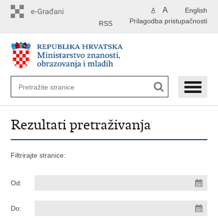
Preskoči
A
English
A
na
Prilagodba pristupačnosti
glavni
RSS
sadržaj
Rezultati pretraživanja
Filtrirajte stranice:
Od:
Do: