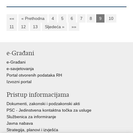
««
« Prethodna
4
5
6
7
8
9
10
11
12
13
Sljedeća »
»»
e-Građani
e-Građani
e-savjetovanja
Portal otvorenih podataka RH
Izvozni portal
Pristup informacijama
Dokumenti, zakonski i podzakonski akti
PSC - Jedinstvena kontaktna točka za usluge
Službenica za informiranje
Javna nabava
Strategija, planovi i izvješća