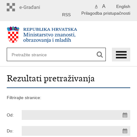
Preskoči
A
English
A
na
Prilagodba pristupačnosti
glavni
RSS
sadržaj
Rezultati pretraživanja
Filtrirajte stranice:
Od:
Do: