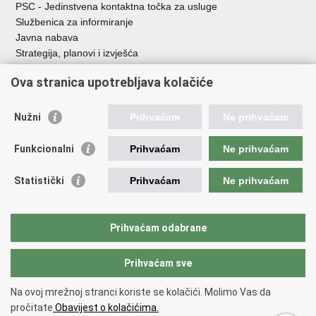
PSC - Jedinstvena kontaktna točka za usluge
Službenica za informiranje
Javna nabava
Strategija, planovi i izvješća
Savjetovanja sa zainteresiranom javnošću
Ova stranica upotrebljava kolačiće
Nužni
Prihvaćam
Ne prihvaćam
Korisne poveznice
Funkcionalni
Prihvaćam
Ne prihvaćam
Vlada RH
AZOO
Statistički
Prihvaćam
Ne prihvaćam
ASOO
AMPEU
CARNET
Prihvaćam odabrane
NCVVO
Prihvaćam sve
Povratak na vrh
Na ovoj mrežnoj stranci koriste se kolačići. Molimo Vas da
Copyright © 2026 Ministarstvo znanosti, obrazovanja i mladih.
Uvjeti
pročitate
Obavijest o kolačićima.
korištenja
Izjava o pristupačnosti