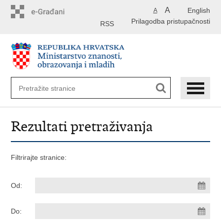
Preskoči
A
English
A
na
Prilagodba pristupačnosti
glavni
RSS
sadržaj
Rezultati pretraživanja
Filtrirajte stranice:
Od:
Do: