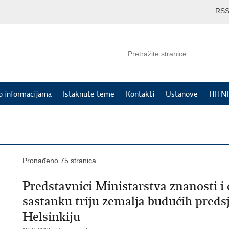
RS
p informacijama
Istaknute teme
Kontakti
Ustanove
HITN
Pronađeno 75 stranica.
Predstavnici Ministarstva znanosti 
sastanku triju zemalja budućih preds
Helsinkiju