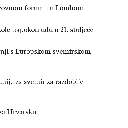
razovnom forumu u Londonu
ole napokon uđu u 21. stoljeće
dnji s Europskom svemirskom
nije za svemir za razdoblje
 za Hrvatsku