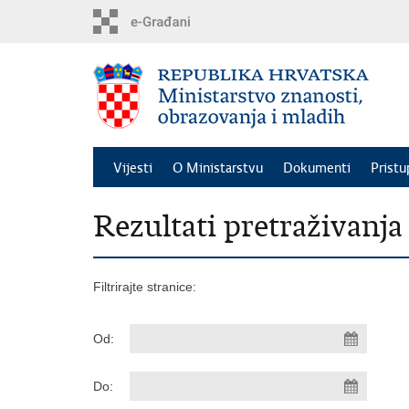
Preskoči
na
glavni
sadržaj
Vijesti
O Ministarstvu
Dokumenti
Pristu
Rezultati pretraživanja
Filtrirajte stranice:
Od:
Do: