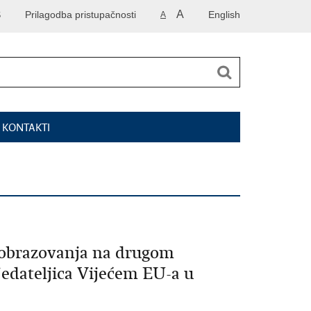
A
S
Prilagodba pristupačnosti
English
A
I KONTAKTI
i obrazovanja na drugom
jedateljica Vijećem EU-a u