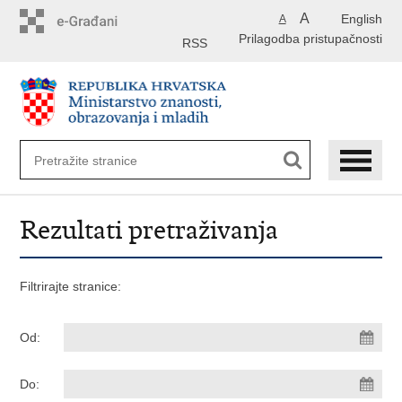
Preskoči
A
English
A
na
Prilagodba pristupačnosti
glavni
RSS
sadržaj
Rezultati pretraživanja
Filtrirajte stranice:
Od:
Do: