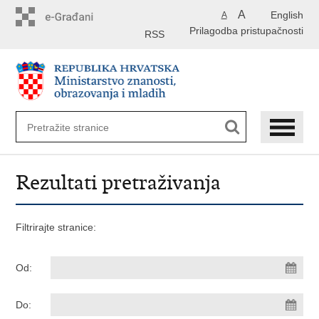
Preskoči
A
English
A
na
Prilagodba pristupačnosti
glavni
RSS
sadržaj
Rezultati pretraživanja
Filtrirajte stranice:
Od:
Do: