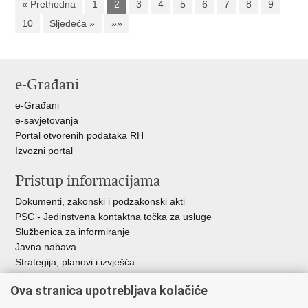
« Prethodna
1
2
3
4
5
6
7
8
9
10
Sljedeća »
»»
e-Građani
e-Građani
e-savjetovanja
Portal otvorenih podataka RH
Izvozni portal
Pristup informacijama
Dokumenti, zakonski i podzakonski akti
PSC - Jedinstvena kontaktna točka za usluge
Službenica za informiranje
Javna nabava
Strategija, planovi i izvješća
Savjetovanja sa zainteresiranom javnošću
Ova stranica upotrebljava kolačiće