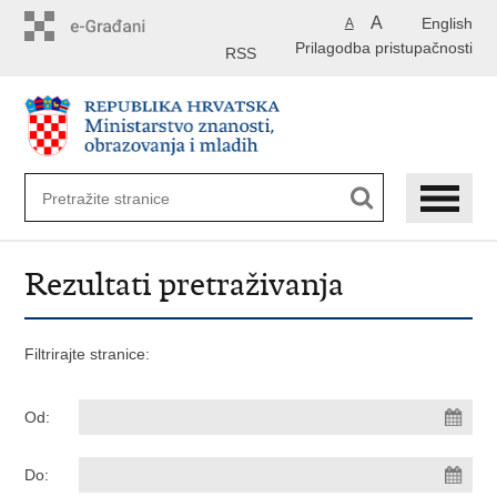
Preskoči
A
English
A
na
Prilagodba pristupačnosti
glavni
RSS
sadržaj
Rezultati pretraživanja
Filtrirajte stranice:
Od:
Do: