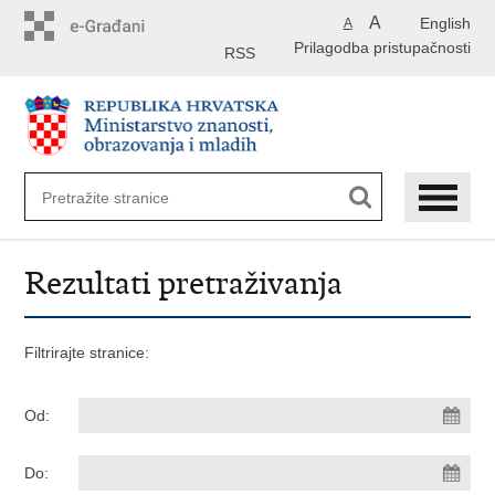
Preskoči
A
English
A
na
Prilagodba pristupačnosti
glavni
RSS
sadržaj
Rezultati pretraživanja
Filtrirajte stranice:
Od:
Do: