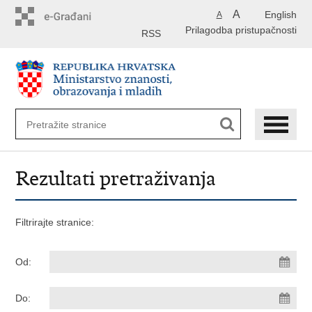
Preskoči
A
English
A
na
Prilagodba pristupačnosti
glavni
RSS
sadržaj
Rezultati pretraživanja
Filtrirajte stranice:
Od:
Do: