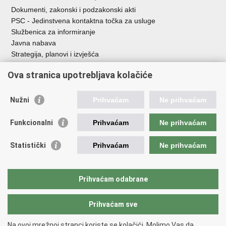
Dokumenti, zakonski i podzakonski akti
PSC - Jedinstvena kontaktna točka za usluge
Službenica za informiranje
Javna nabava
Strategija, planovi i izvješća
Savjetovanja sa zainteresiranom javnošću
Ova stranica upotrebljava kolačiće
Nužni
Prihvaćam
Ne prihvaćam
Korisne poveznice
Funkcionalni
Prihvaćam
Ne prihvaćam
Vlada RH
AZOO
Statistički
Prihvaćam
Ne prihvaćam
ASOO
AMPEU
CARNET
Prihvaćam odabrane
NCVVO
Prihvaćam sve
Povratak na vrh
Na ovoj mrežnoj stranci koriste se kolačići. Molimo Vas da