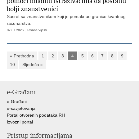
pomoći mladim istraživačima da postanu
bolji znanstvenici
Susret sa znanstvenikom koji je pomaknuo granice kvantnog
računarstva.
07.07.2026. | Pisane vijesti
« Prethodna
1
2
3
4
5
6
7
8
9
10
Sljedeća »
e-Građani
e-Građani
e-savjetovanja
Portal otvorenih podataka RH
Izvozni portal
Pristup informacijama