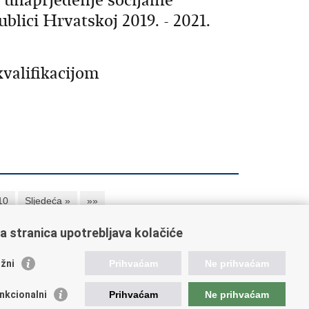
 unaprjeđenje socijalne
lici Hrvatskoj 2019. - 2021.
kvalifikacijom
10
Sljedeća »
»»
a stranica upotrebljava kolačiće
orisne poveznice
žni
Prihvaćam
Ne prihvaćam
ada RH
nkcionalni
Prihvaćam
Ne prihvaćam
OO