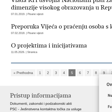
Vlada RH usvojila Nacionalni plan za
dimenzije visokog obrazovanja u Repub
07.01.2019. | Pisane vijesti
Preporuka Vijeća o praćenju osoba s 
07.02.2018. | Pisane vijesti
O projektima i inicijativama
11.05.2026. | Stranica
« Prethodna
1
2
3
4
5
6
7
8
9
Ov
Pristup informacijama
K
Nu
Dokumenti, zakonski i podzakonski akti
Vl
Fu
PSC - Jedinstvena kontaktna točka za usluge
AZ