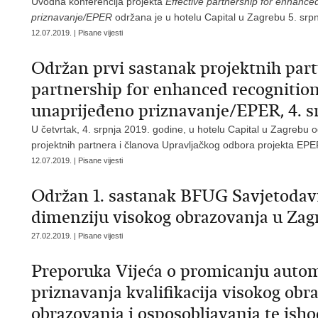
Uvodna konferencija projekta
Effective partnership for enhance
priznavanje/EPER
održana je u hotelu Capital u Zagrebu 5. srp
12.07.2019. | Pisane vijesti
Održan prvi sastanak projektnih part
partnership for enhanced recognition
unaprijeđeno priznavanje/EPER, 4. s
U četvrtak, 4. srpnja 2019. godine, u hotelu Capital u Zagrebu o
projektnih partnera i članova Upravljačkog odbora projekta EPE
12.07.2019. | Pisane vijesti
Održan 1. sastanak BFUG Savjetodavn
dimenziju visokog obrazovanja u Zag
27.02.2019. | Pisane vijesti
Preporuka Vijeća o promicanju auto
priznavanja kvalifikacija visokog obr
obrazovanja i osposobljavanja te isho