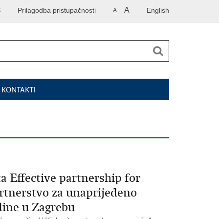
A
S
Prilagodba pristupačnosti
English
A
I KONTAKTI
 Effective partnership for
rtnerstvo za unaprijeđeno
dine u Zagrebu