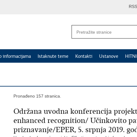
RS
p informacijama
Istaknute teme
Kontakti
Ustanove
HITN
Pronađeno 157 stranica.
Održana uvodna konferencija projekta
enhanced recognition/ Učinkovito pa
priznavanje/EPER, 5. srpnja 2019. go