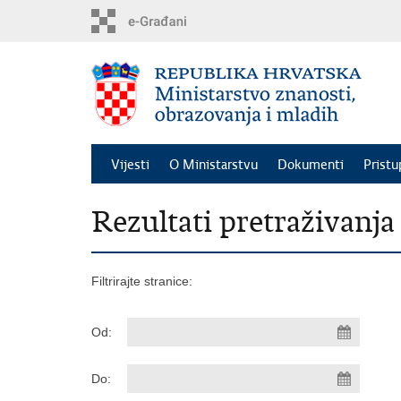
Preskoči
na
glavni
sadržaj
Vijesti
O Ministarstvu
Dokumenti
Pristu
Rezultati pretraživanja
Filtrirajte stranice:
Od:
Do: