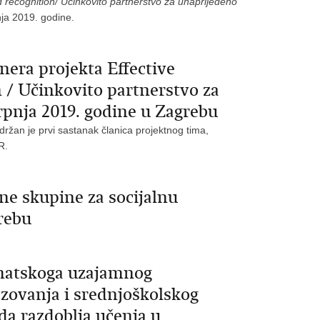
d recognition/ Učinkovito partnerstvo za unaprijeđeno
nja 2019. godine.
nera projekta Effective
 / Učinkovito partnerstvo za
rpnja 2019. godine u Zagrebu
držan je prvi sastanak članica projektnog tima,
R.
e skupine za socijalnu
rebu
matskoga uzajamnog
azovanja i srednjoškolskog
da razdoblja učenja u