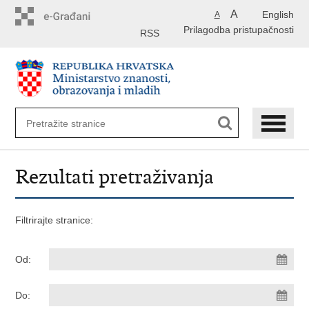
Preskoči
A
English
A
na
Prilagodba pristupačnosti
glavni
RSS
sadržaj
Rezultati pretraživanja
Filtrirajte stranice:
Od:
Do: