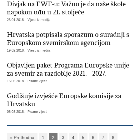
Divjak na EWF-u: Važno je da naše škole
napokon uđu u 21. stoljeće
23.01.2018. | Vijesti iz medija
Hrvatska potpisala sporazum o suradnji s
Europskom svemirskom agencijom
19.02.2018. | Vijesti iz medija
Objavljen paket Programa Europske unije
za svemir za razdoblje 2021. - 2027.
15.06.2018. | Pisane vijesti
Godišnje izvješće Europske komisije za
Hrvatsku
08.03.2018. | Pisane vijesti
« Prethodna
1
2
3
4
5
6
7
8