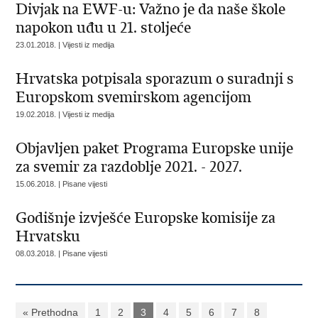
Divjak na EWF-u: Važno je da naše škole
napokon uđu u 21. stoljeće
23.01.2018. | Vijesti iz medija
Hrvatska potpisala sporazum o suradnji s
Europskom svemirskom agencijom
19.02.2018. | Vijesti iz medija
Objavljen paket Programa Europske unije
za svemir za razdoblje 2021. - 2027.
15.06.2018. | Pisane vijesti
Godišnje izvješće Europske komisije za
Hrvatsku
08.03.2018. | Pisane vijesti
« Prethodna
1
2
3
4
5
6
7
8