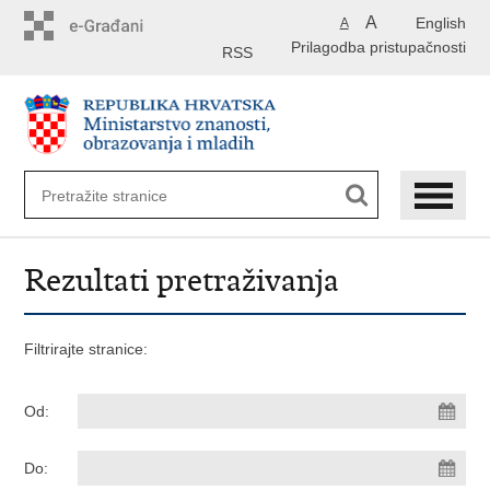
Preskoči
A
English
A
na
Prilagodba pristupačnosti
glavni
RSS
sadržaj
Rezultati pretraživanja
Filtrirajte stranice:
Od:
Do: