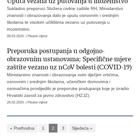
Uputa vezana uz putovanja u inozemstvo
Sukladno preporuci Stožera civilne zaštite RH, Ministarstvo
znanosti i obrazovanja dalo je uputu osnovnim i srednjim
školama te visokim učilištima vezano uz putovanja u
inozemstvo.
09.03.2020. | Pisane vijesti
Preporuka postupanja u odgojno-
obrazovnim ustanovama; Specifične mjere
zaštite vezano uz nCoV bolesti (COVID-19)
Ministarstvo znanosti i obrazovanja svim dječjim vrtićima,
osnovnim i srednjim školama, učeničkim domovima i
osnivačima proslijedilo je preporuke postupanja koje je izradio
Hrvatski zavod za javno zdravstvo (HZJZ).
26.02.2020. | Pisane vijesti
« Prethodna
1
2
3
Sljedeća »