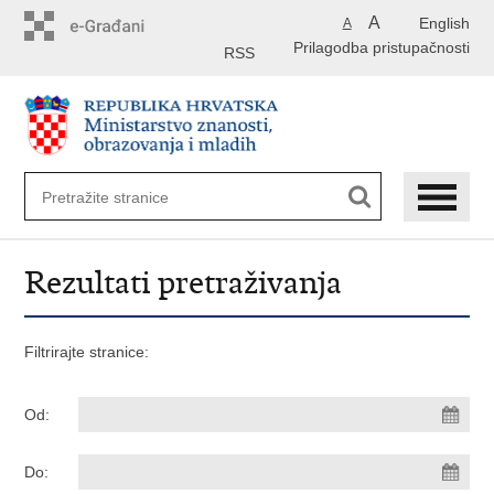
Preskoči
A
English
A
na
Prilagodba pristupačnosti
glavni
RSS
sadržaj
Rezultati pretraživanja
Filtrirajte stranice:
Od:
Do: