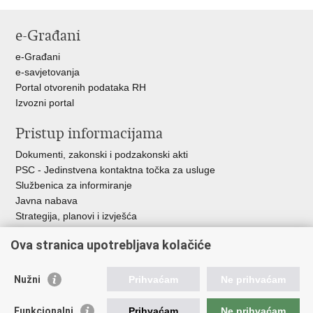
e-Građani
e-Građani
e-savjetovanja
Portal otvorenih podataka RH
Izvozni portal
Pristup informacijama
Dokumenti, zakonski i podzakonski akti
PSC - Jedinstvena kontaktna točka za usluge
Službenica za informiranje
Javna nabava
Strategija, planovi i izvješća
Savjetovanja sa zainteresiranom javnošću
Ova stranica upotrebljava kolačiće
Nužni
Prihvaćam
Ne prihvaćam
Korisne poveznice
Funkcionalni
Prihvaćam
Ne prihvaćam