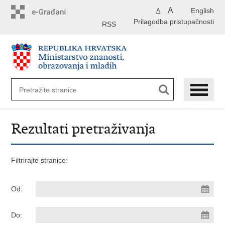
Preskoči
A
English
A
na
Prilagodba pristupačnosti
glavni
RSS
sadržaj
Rezultati pretraživanja
Filtrirajte stranice:
Od:
Do: