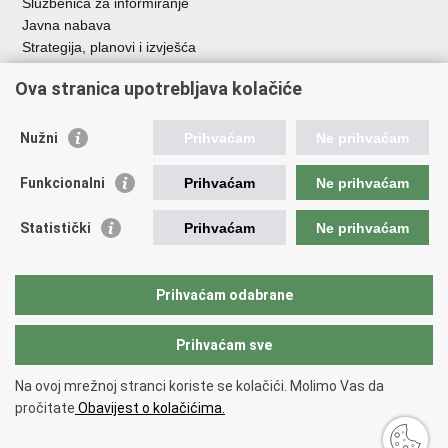
Službenica za informiranje
Javna nabava
Strategija, planovi i izvješća
Savjetovanja sa zainteresiranom javnošću
Ova stranica upotrebljava kolačiće
Nužni
Prihvaćam
Ne prihvaćam
Korisne poveznice
Funkcionalni
Prihvaćam
Ne prihvaćam
Vlada RH
AZOO
Statistički
Prihvaćam
Ne prihvaćam
ASOO
AMPEU
CARNET
Prihvaćam odabrane
NCVVO
Prihvaćam sve
Povratak na vrh
Na ovoj mrežnoj stranci koriste se kolačići. Molimo Vas da
Copyright © 2026 Ministarstvo znanosti, obrazovanja i mladih.
Uvjeti
pročitate
Obavijest o kolačićima.
korištenja
Izjava o pristupačnosti