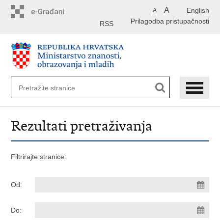
Preskoči
A
English
A
na
Prilagodba pristupačnosti
glavni
RSS
sadržaj
Rezultati pretraživanja
Filtrirajte stranice:
Od:
Do: