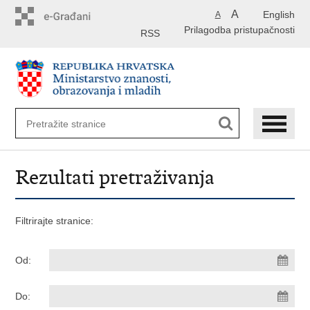
Preskoči
A
English
A
na
Prilagodba pristupačnosti
glavni
RSS
sadržaj
Rezultati pretraživanja
Filtrirajte stranice:
Od:
Do: