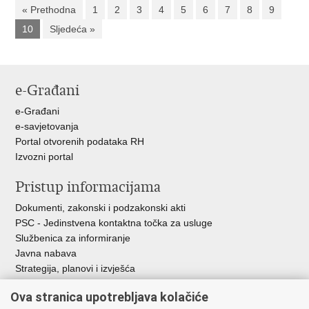
« Prethodna
1
2
3
4
5
6
7
8
9
10
Sljedeća »
e-Građani
e-Građani
e-savjetovanja
Portal otvorenih podataka RH
Izvozni portal
Pristup informacijama
Dokumenti, zakonski i podzakonski akti
PSC - Jedinstvena kontaktna točka za usluge
Službenica za informiranje
Javna nabava
Strategija, planovi i izvješća
Savjetovanja sa zainteresiranom javnošću
Ova stranica upotrebljava kolačiće