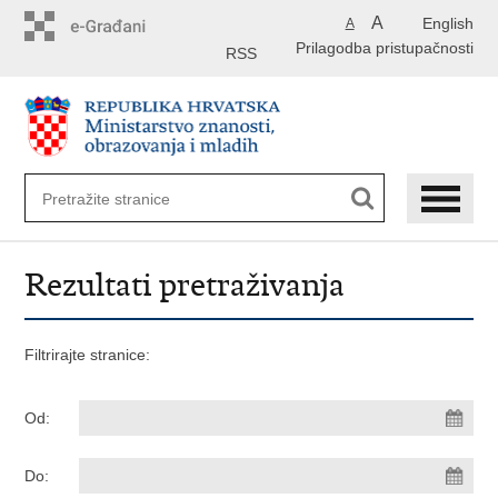
Preskoči
A
English
A
na
Prilagodba pristupačnosti
glavni
RSS
sadržaj
Rezultati pretraživanja
Filtrirajte stranice:
Od:
Do: