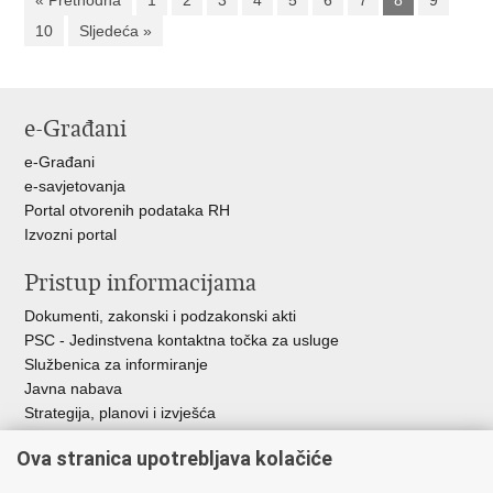
« Prethodna
1
2
3
4
5
6
7
8
9
10
Sljedeća »
e-Građani
e-Građani
e-savjetovanja
Portal otvorenih podataka RH
Izvozni portal
Pristup informacijama
Dokumenti, zakonski i podzakonski akti
PSC - Jedinstvena kontaktna točka za usluge
Službenica za informiranje
Javna nabava
Strategija, planovi i izvješća
Savjetovanja sa zainteresiranom javnošću
Ova stranica upotrebljava kolačiće