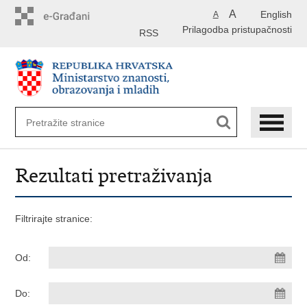
Preskoči
A
English
A
na
Prilagodba pristupačnosti
glavni
RSS
sadržaj
Rezultati pretraživanja
Filtrirajte stranice:
Od:
Do: