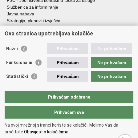
PSC - Jedinstvena kontaktna točka za usluge
Službenica za informiranje
Javna nabava
Strategija, planovi i izvješća
Savjetovanja sa zainteresiranom javnošću
Ova stranica upotrebljava kolačiće
Nužni
Prihvaćam
Ne prihvaćam
Korisne poveznice
Funkcionalni
Prihvaćam
Ne prihvaćam
Vlada RH
AZOO
Statistički
Prihvaćam
Ne prihvaćam
ASOO
AMPEU
CARNET
Prihvaćam odabrane
NCVVO
Prihvaćam sve
Povratak na vrh
Na ovoj mrežnoj stranci koriste se kolačići. Molimo Vas da
Copyright © 2026 Ministarstvo znanosti, obrazovanja i mladih.
Uvjeti
pročitate
Obavijest o kolačićima.
korištenja
Izjava o pristupačnosti