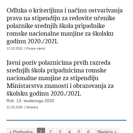
Odluka o kriterijima i načinu ostvarivanja
prava na stipendiju za redovite učenike
polaznike srednjih škola pripadnike
romske nacionalne manjine za školsku
godinu 2020./2021.
12.10.2020. | Pisane vijesti
Javni poziv polaznicima prvih razreda
srednjih škola pripadnicima romske
nacionalne manjine za stipendiju
Ministarstva znanosti i obrazovanja za
školsku godinu 2020./2021.
Rok: 13. studenoga 2020.
12.10.2020. | Stranica
« Prethodna
1
2
3
4
5
6
Sljedeća »