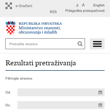
Preskoči
A
English
A
na
Prilagodba pristupačnosti
glavni
RSS
sadržaj
Rezultati pretraživanja
Filtrirajte stranice:
Od:
Do: