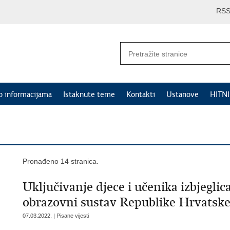
RS
p informacijama
Istaknute teme
Kontakti
Ustanove
HITN
Pronađeno 14 stranica.
Uključivanje djece i učenika izbjeglic
obrazovni sustav Republike Hrvatsk
07.03.2022. | Pisane vijesti