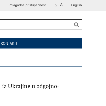
A
S
Prilagodba pristupačnosti
English
A
I KONTAKTI
a iz Ukrajine u odgojno-
e