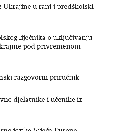
z Ukrajine u rani i predškolski
skog liječnika o uključivanju
 Ukrajine pod privremenom
nski razgovorni priručnik
ne djelatnike i učenike iz
ne jezike Vijeća Europe -