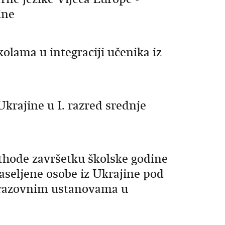
ine
kolama u integraciji učenika iz
Ukrajine u I. razred srednje
ethode završetku školske godine
raseljene osobe iz Ukrajine pod
razovnim ustanovama u