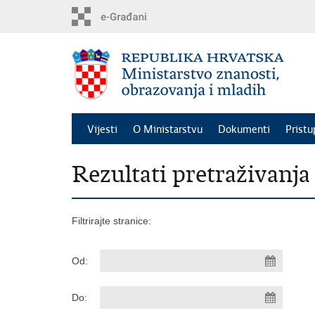
Preskoči
na
glavni
sadržaj
Vijesti
O Ministarstvu
Dokumenti
Pristu
Rezultati pretraživanja
Filtrirajte stranice:
Od:
Do: