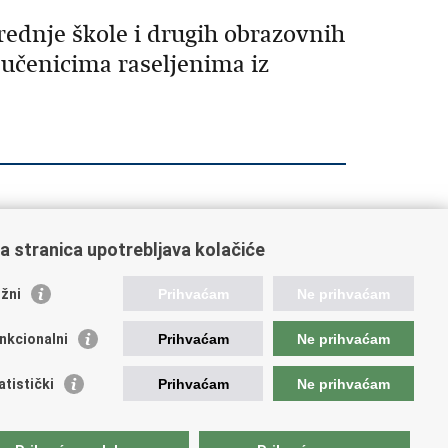
rednje škole i drugih obrazovnih
 učenicima raseljenima iz
a stranica upotrebljava kolačiće
orisne poveznice
žni
Prihvaćam
Ne prihvaćam
ada RH
nkcionalni
Prihvaćam
Ne prihvaćam
OO
OO
atistički
Prihvaćam
Ne prihvaćam
PEU
RNET
VVO