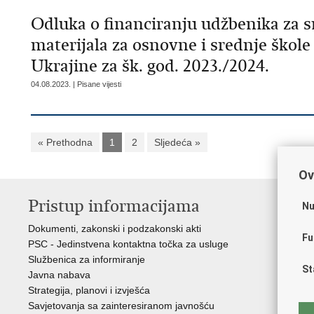
Odluka o financiranju udžbenika za s
materijala za osnovne i srednje škole
Ukrajine za šk. god. 2023./2024.
04.08.2023. | Pisane vijesti
« Prethodna
1
2
Sljedeća »
Ov
Pristup informacijama
K
Nu
Dokumenti, zakonski i podzakonski akti
Vl
Fu
PSC - Jedinstvena kontaktna točka za usluge
AZ
Službenica za informiranje
AS
St
Javna nabava
AM
Strategija, planovi i izvješća
CA
Savjetovanja sa zainteresiranom javnošću
NC