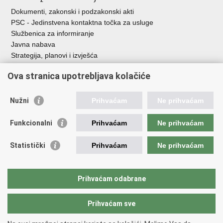
Dokumenti, zakonski i podzakonski akti
PSC - Jedinstvena kontaktna točka za usluge
Službenica za informiranje
Javna nabava
Strategija, planovi i izvješća
Savjetovanja sa zainteresiranom javnošću
Ova stranica upotrebljava kolačiće
Nužni
Prihvaćam
Ne prihvaćam
Korisne poveznice
Funkcionalni
Prihvaćam
Ne prihvaćam
Vlada RH
AZOO
Statistički
Prihvaćam
Ne prihvaćam
ASOO
AMPEU
CARNET
Prihvaćam odabrane
NCVVO
Prihvaćam sve
Povratak na vrh