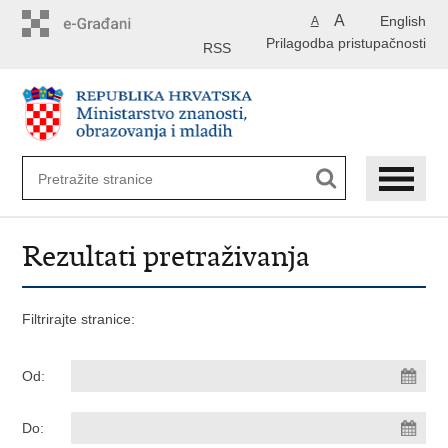
Preskoči
A
English
A
na
Prilagodba pristupačnosti
glavni
RSS
sadržaj
Rezultati pretraživanja
Filtrirajte stranice:
Od:
Do: