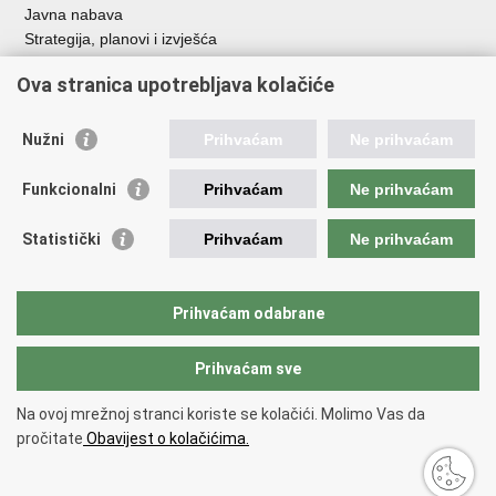
Javna nabava
Strategija, planovi i izvješća
Savjetovanja sa zainteresiranom javnošću
Ova stranica upotrebljava kolačiće
Nužni
Prihvaćam
Ne prihvaćam
Korisne poveznice
Funkcionalni
Prihvaćam
Ne prihvaćam
Vlada RH
AZOO
Statistički
Prihvaćam
Ne prihvaćam
ASOO
AMPEU
CARNET
Prihvaćam odabrane
NCVVO
Prihvaćam sve
Povratak na vrh
Na ovoj mrežnoj stranci koriste se kolačići. Molimo Vas da
Copyright © 2026 Ministarstvo znanosti, obrazovanja i mladih.
Uvjeti
pročitate
Obavijest o kolačićima.
korištenja
Izjava o pristupačnosti