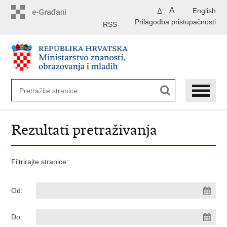
Preskoči
A
English
A
na
Prilagodba pristupačnosti
glavni
RSS
sadržaj
Rezultati pretraživanja
Filtrirajte stranice:
Od:
Do: