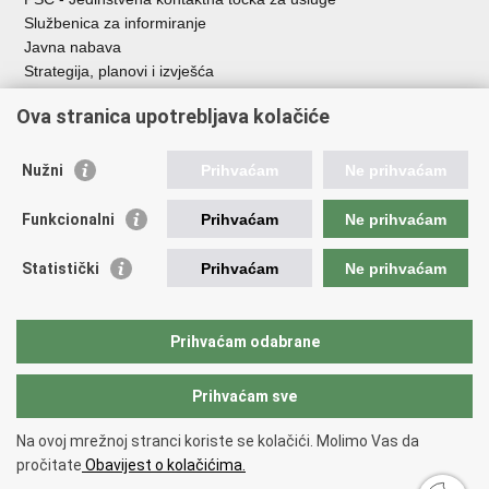
Službenica za informiranje
Javna nabava
Strategija, planovi i izvješća
Savjetovanja sa zainteresiranom javnošću
Ova stranica upotrebljava kolačiće
Nužni
Prihvaćam
Ne prihvaćam
Korisne poveznice
Funkcionalni
Prihvaćam
Ne prihvaćam
Vlada RH
AZOO
Statistički
Prihvaćam
Ne prihvaćam
ASOO
AMPEU
CARNET
Prihvaćam odabrane
NCVVO
Prihvaćam sve
Povratak na vrh
Na ovoj mrežnoj stranci koriste se kolačići. Molimo Vas da
Copyright © 2026 Ministarstvo znanosti, obrazovanja i mladih.
Uvjeti
pročitate
Obavijest o kolačićima.
korištenja
Izjava o pristupačnosti