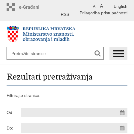
Preskoči
A
English
A
na
Prilagodba pristupačnosti
glavni
RSS
sadržaj
Rezultati pretraživanja
Filtrirajte stranice:
Od:
Do: