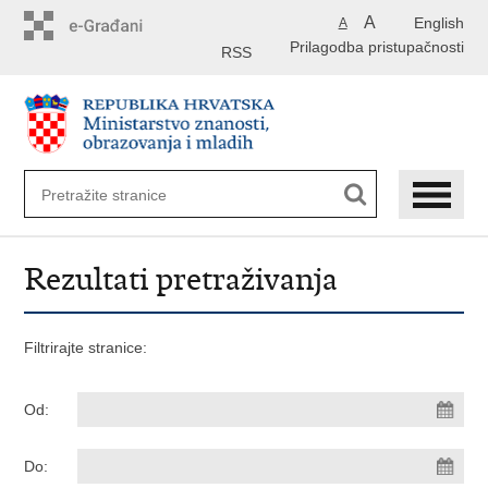
Preskoči
A
English
A
na
Prilagodba pristupačnosti
glavni
RSS
sadržaj
Rezultati pretraživanja
Filtrirajte stranice:
Od:
Do: