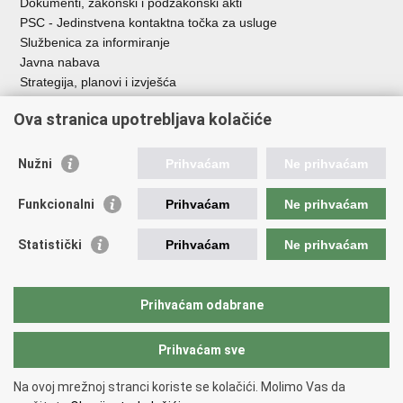
Dokumenti, zakonski i podzakonski akti
PSC - Jedinstvena kontaktna točka za usluge
Službenica za informiranje
Javna nabava
Strategija, planovi i izvješća
Savjetovanja sa zainteresiranom javnošću
Ova stranica upotrebljava kolačiće
Nužni
Prihvaćam
Ne prihvaćam
Korisne poveznice
Funkcionalni
Prihvaćam
Ne prihvaćam
Vlada RH
AZOO
Statistički
Prihvaćam
Ne prihvaćam
ASOO
AMPEU
CARNET
Prihvaćam odabrane
NCVVO
Prihvaćam sve
Povratak na vrh
Na ovoj mrežnoj stranci koriste se kolačići. Molimo Vas da
Copyright © 2026 Ministarstvo znanosti, obrazovanja i mladih.
Uvjeti