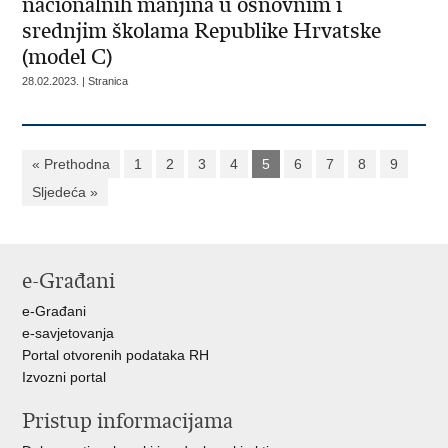
nacionalnih manjina u osnovnim i
srednjim školama Republike Hrvatske
(model C)
28.02.2023. | Stranica
« Prethodna
1
2
3
4
5
6
7
8
9
Sljedeća »
e-Građani
e-Građani
e-savjetovanja
Portal otvorenih podataka RH
Izvozni portal
Pristup informacijama