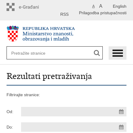
Preskoči
A
English
A
na
Prilagodba pristupačnosti
glavni
RSS
sadržaj
Rezultati pretraživanja
Filtrirajte stranice:
Od:
Do: