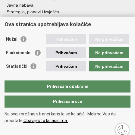
Javna nabava
Strategija, planovi i izvješća
Savjetovanja sa zainteresiranom javnošću
Ova stranica upotrebljava kolačiće
Nužni
Prihvaćam
Ne prihvaćam
Korisne poveznice
Funkcionalni
Prihvaćam
Ne prihvaćam
Vlada RH
AZOO
Statistički
Prihvaćam
Ne prihvaćam
ASOO
AMPEU
CARNET
Prihvaćam odabrane
NCVVO
Prihvaćam sve
Povratak na vrh
Na ovoj mrežnoj stranci koriste se kolačići. Molimo Vas da
Copyright © 2026 Ministarstvo znanosti, obrazovanja i mladih.
Uvjeti
pročitate
Obavijest o kolačićima.
korištenja
Izjava o pristupačnosti