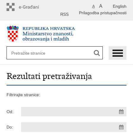
Preskoči
A
English
A
na
Prilagodba pristupačnosti
glavni
RSS
sadržaj
Rezultati pretraživanja
Filtrirajte stranice:
Od:
Do: