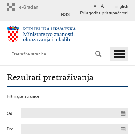
Preskoči
A
English
A
na
Prilagodba pristupačnosti
glavni
RSS
sadržaj
Rezultati pretraživanja
Filtrirajte stranice:
Od:
Do: