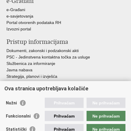
e-Građani
e-Građani
e-savjetovanja
Portal otvorenih podataka RH
Izvozni portal
Pristup informacijama
Dokumenti, zakonski i podzakonski akti
PSC - Jedinstvena kontaktna točka za usluge
Službenica za informiranje
Javna nabava
Strategija, planovi i izvješća
Savjetovanja sa zainteresiranom javnošću
Ova stranica upotrebljava kolačiće
Nužni
Prihvaćam
Ne prihvaćam
Korisne poveznice
Funkcionalni
Prihvaćam
Ne prihvaćam
Vlada RH
AZOO
Statistički
Prihvaćam
Ne prihvaćam
ASOO