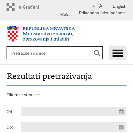
Preskoči
A
English
A
na
Prilagodba pristupačnosti
glavni
RSS
sadržaj
Rezultati pretraživanja
Filtrirajte stranice:
Od:
Do: