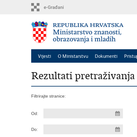
Preskoči
na
glavni
sadržaj
Vijesti
O Ministarstvu
Dokumenti
Pristu
Rezultati pretraživanja
Filtrirajte stranice:
Od:
Do: