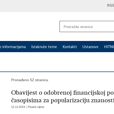
RS
p informacijama
Istaknute teme
Kontakti
Ustanove
HITN
Pronađeno 52 stranica.
Obavijest o odobrenoj financijskoj p
časopisima za popularizaciju znanosti
12.12.2019. | Pisane vijesti