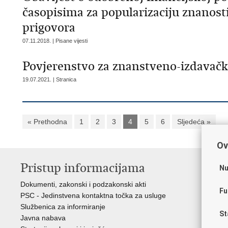
časopisima za popularizaciju znanosti
prigovora
07.11.2018. | Pisane vijesti
Povjerenstvo za znanstveno-izdavačk
19.07.2021. | Stranica
« Prethodna
1
2
3
4
5
6
Sljedeća »
Ov
Pristup informacijama
K
Nu
Dokumenti, zakonski i podzakonski akti
Vl
Fu
PSC - Jedinstvena kontaktna točka za usluge
AZ
Službenica za informiranje
AS
St
Javna nabava
AM