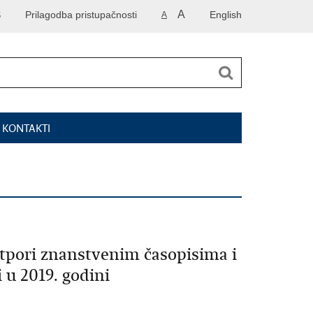
A
S
Prilagodba pristupačnosti
English
A
I KONTAKTI
otpori znanstvenim časopisima i
 u 2019. godini