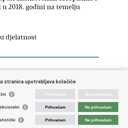
 u 2018. godini na temelju
u djelatnost
a stranica upotrebljava kolačiće
orisne poveznice
žni
Prihvaćam
Ne prihvaćam
ada RH
nkcionalni
Prihvaćam
Ne prihvaćam
OO
OO
atistički
Prihvaćam
Ne prihvaćam
PEU