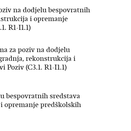
oziv na dodjelu bespovratnih
nstrukcija i opremanje
1. R1-I1.1)
ma za poziv na dodjelu
radnja, rekonstrukcija i
 Poziv (C3.1. R1-I1.1)
lu bespovratnih sredstava
a i opremanje predškolskih