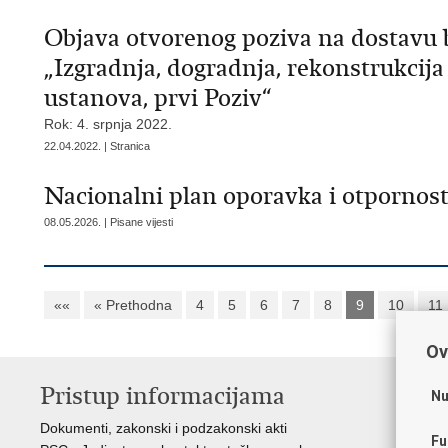
Objava otvorenog poziva na dostavu 
„Izgradnja, dogradnja, rekonstrukcij
ustanova, prvi Poziv“
Rok: 4. srpnja 2022.
22.04.2022. | Stranica
Nacionalni plan oporavka i otpornost
08.05.2026. | Pisane vijesti
««
« Prethodna
4
5
6
7
8
9
10
11
Ov
Pristup informacijama
K
Nu
Dokumenti, zakonski i podzakonski akti
Vl
Fu