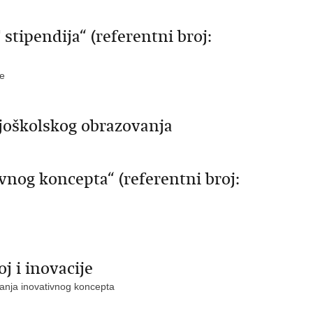
tipendija“ (referentni broj:
ne
joškolskog obrazovanja
vnog koncepta“ (referentni broj:
j i inovacije
anja inovativnog koncepta