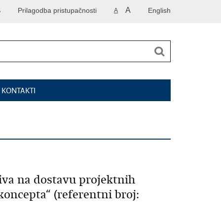
A
S
Prilagodba pristupačnosti
English
A
I KONTAKTI
iva na dostavu projektnih
oncepta“ (referentni broj: