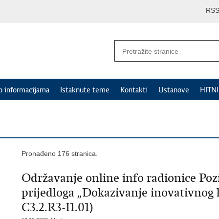
RS
p informacijama
Istaknute teme
Kontakti
Ustanove
HITN
Pronađeno 176 stranica.
Održavanje online info radionice Poz
prijedloga „Dokazivanje inovativnog k
C3.2.R3-I1.01)