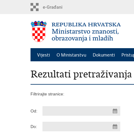
Preskoči
na
glavni
sadržaj
Vijesti
O Ministarstvu
Dokumenti
Pristu
Rezultati pretraživanja
Filtrirajte stranice:
Od:
Do: