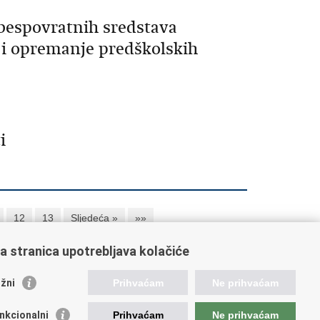
bespovratnih sredstava
a i opremanje predškolskih
i
12
13
Sljedeća »
»»
a stranica upotrebljava kolačiće
orisne poveznice
žni
Prihvaćam
Ne prihvaćam
ada RH
nkcionalni
Prihvaćam
Ne prihvaćam