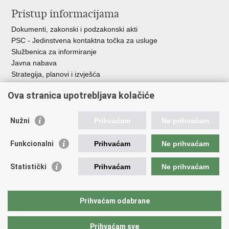
Pristup informacijama
Dokumenti, zakonski i podzakonski akti
PSC - Jedinstvena kontaktna točka za usluge
Službenica za informiranje
Javna nabava
Strategija, planovi i izvješća
Savjetovanja sa zainteresiranom javnošću
Ova stranica upotrebljava kolačiće
Nužni
Prihvaćam
Ne prihvaćam
Korisne poveznice
Funkcionalni
Prihvaćam
Ne prihvaćam
Vlada RH
AZOO
Statistički
Prihvaćam
Ne prihvaćam
ASOO
AMPEU
CARNET
Prihvaćam odabrane
NCVVO
Prihvaćam sve