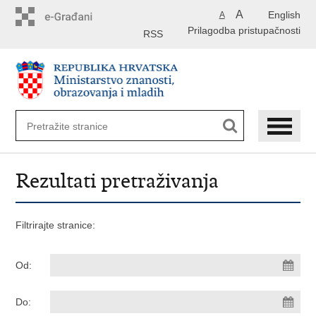
Preskoči
A
English
A
na
Prilagodba pristupačnosti
glavni
RSS
sadržaj
Rezultati pretraživanja
Filtrirajte stranice:
Od:
Do: