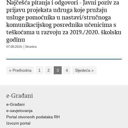
Najčešća pitanja i odgovori - Javni poziv za
prijavu projekata udruga koje pružaju
usluge pomoćnika u nastavi/stručnoga
komunikacijskog posrednika učenicima s
teškoćama u razvoju za 2019./2020. školsku
godinu
07.08.2019. | Stranica
« Prethodna
1
2
3
4
Sljedeća »
e-Građani
e-Građani
e-savjetovanja
Portal otvorenih podataka RH
Izvozni portal