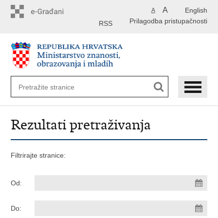
Preskoči
A
English
A
na
Prilagodba pristupačnosti
glavni
RSS
sadržaj
Rezultati pretraživanja
Filtrirajte stranice:
Od:
Do: