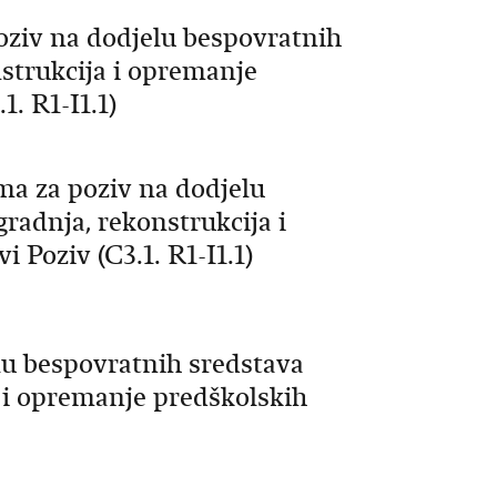
oziv na dodjelu bespovratnih
nstrukcija i opremanje
1. R1-I1.1)
ma za poziv na dodjelu
radnja, rekonstrukcija i
 Poziv (C3.1. R1-I1.1)
lu bespovratnih sredstava
a i opremanje predškolskih