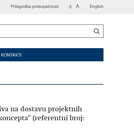
A
S
Prilagodba pristupačnosti
English
A
I KONTAKTI
iva na dostavu projektnih
oncepta“ (referentni broj: