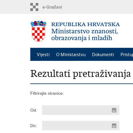
Preskoči
na
glavni
sadržaj
Vijesti
O Ministarstvu
Dokumenti
Pristu
Rezultati pretraživanja
Filtrirajte stranice:
Od:
Do: