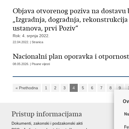
Objava otvorenog poziva na dostavu 
„Izgradnja, dogradnja, rekonstrukcij
ustanova, prvi Poziv“
Rok: 4. srpnja 2022.
22.04.2022. | Stranica
Nacionalni plan oporavka i otpornost
08.05.2026. | Pisane vijesti
« Prethodna
1
2
3
4
5
6
7
8
9
Ov
Pristup informacijama
K
Nu
Dokumenti, zakonski i podzakonski akti
Vl
Fu