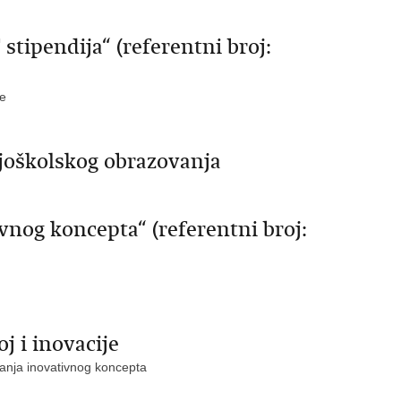
tipendija“ (referentni broj:
ne
joškolskog obrazovanja
vnog koncepta“ (referentni broj:
j i inovacije
anja inovativnog koncepta