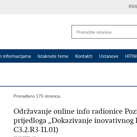
RS
p informacijama
Istaknute teme
Kontakti
Ustanove
HITN
Pronađeno 175 stranica.
Održavanje online info radionice Poz
prijedloga „Dokazivanje inovativnog k
C3.2.R3-I1.01)