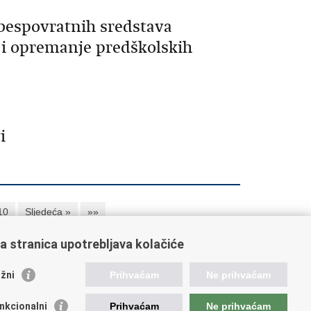
bespovratnih sredstava
a i opremanje predškolskih
i
10
Sljedeća »
»»
a stranica upotrebljava kolačiće
orisne poveznice
žni
Prihvaćam
Ne prihvaćam
ada RH
nkcionalni
Prihvaćam
Ne prihvaćam