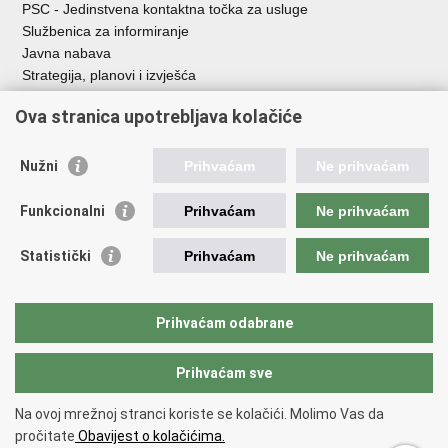
PSC - Jedinstvena kontaktna točka za usluge
Službenica za informiranje
Javna nabava
Strategija, planovi i izvješća
Savjetovanja sa zainteresiranom javnošću
Ova stranica upotrebljava kolačiće
Nužni
Prihvaćam
Ne prihvaćam
Korisne poveznice
Funkcionalni
Prihvaćam
Ne prihvaćam
Vlada RH
AZOO
Statistički
Prihvaćam
Ne prihvaćam
ASOO
AMPEU
CARNET
Prihvaćam odabrane
NCVVO
Prihvaćam sve
Povratak na vrh
Na ovoj mrežnoj stranci koriste se kolačići. Molimo Vas da
Copyright © 2026 Ministarstvo znanosti, obrazovanja i mladih.
Uvjeti
pročitate
Obavijest o kolačićima.
korištenja
Izjava o pristupačnosti