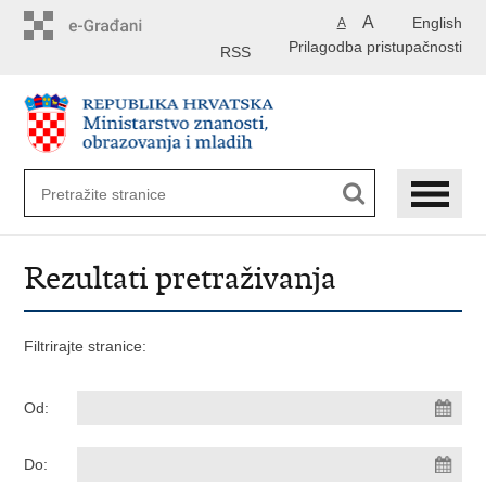
Preskoči
A
English
A
na
Prilagodba pristupačnosti
glavni
RSS
sadržaj
Rezultati pretraživanja
Filtrirajte stranice:
Od:
Do: