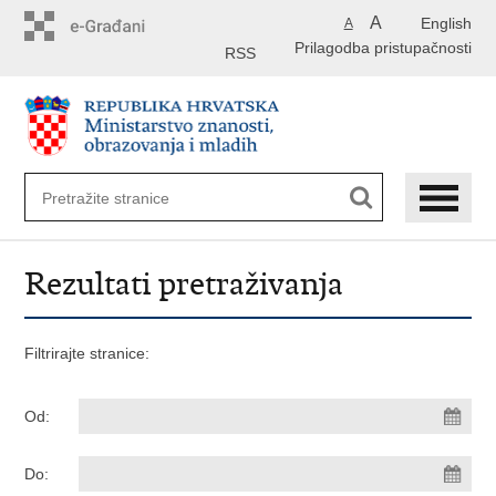
Preskoči
A
English
A
na
Prilagodba pristupačnosti
glavni
RSS
sadržaj
Rezultati pretraživanja
Filtrirajte stranice:
Od:
Do: