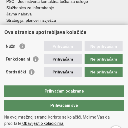
PSC - Jedinstvena kontaktna točka za usluge
Službenica za informiranje
Javna nabava
Strategija, planovi i izvješća
Savjetovanja sa zainteresiranom javnošću
Ova stranica upotrebljava kolačiće
Nužni
Prihvaćam
Ne prihvaćam
Korisne poveznice
Funkcionalni
Prihvaćam
Ne prihvaćam
Vlada RH
AZOO
Statistički
Prihvaćam
Ne prihvaćam
ASOO
AMPEU
CARNET
Prihvaćam odabrane
NCVVO
Prihvaćam sve
Povratak na vrh
Na ovoj mrežnoj stranci koriste se kolačići. Molimo Vas da
Copyright © 2026 Ministarstvo znanosti, obrazovanja i mladih.
Uvjeti
pročitate
Obavijest o kolačićima.
korištenja
Izjava o pristupačnosti