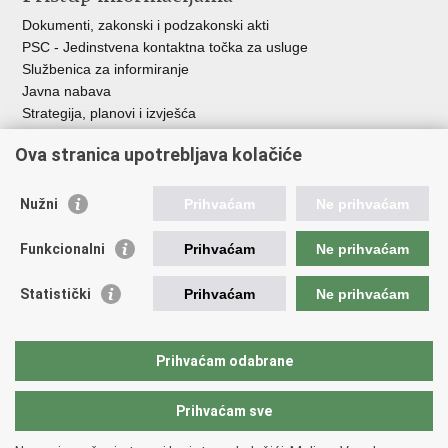
Dokumenti, zakonski i podzakonski akti
PSC - Jedinstvena kontaktna točka za usluge
Službenica za informiranje
Javna nabava
Strategija, planovi i izvješća
Savjetovanja sa zainteresiranom javnošću
Ova stranica upotrebljava kolačiće
Nužni
Prihvaćam
Ne prihvaćam
Korisne poveznice
Funkcionalni
Prihvaćam
Ne prihvaćam
Vlada RH
AZOO
Statistički
Prihvaćam
Ne prihvaćam
ASOO
AMPEU
CARNET
Prihvaćam odabrane
NCVVO
Prihvaćam sve
Povratak na vrh