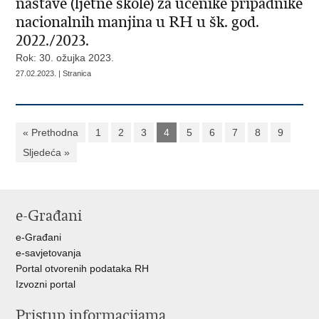
nastave (ljetne škole) za učenike pripadnike
nacionalnih manjina u RH u šk. god.
2022./2023.
Rok: 30. ožujka 2023.
27.02.2023. | Stranica
« Prethodna
1
2
3
4
5
6
7
8
9
Sljedeća »
e-Građani
e-Građani
e-savjetovanja
Portal otvorenih podataka RH
Izvozni portal
Pristup informacijama