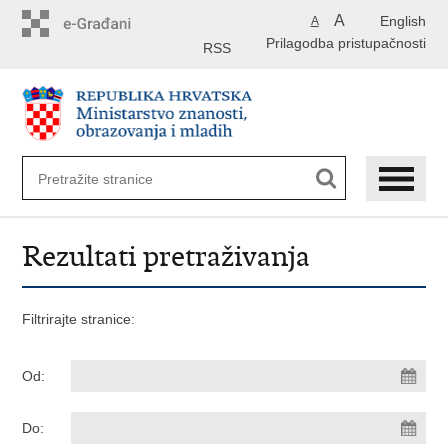
Preskoči
A
English
A
na
Prilagodba pristupačnosti
glavni
RSS
sadržaj
Rezultati pretraživanja
Filtrirajte stranice:
Od:
Do: