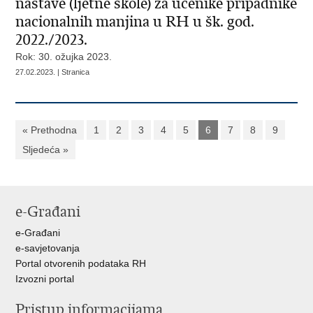
nastave (ljetne škole) za učenike pripadnike
nacionalnih manjina u RH u šk. god.
2022./2023.
Rok: 30. ožujka 2023.
27.02.2023. | Stranica
« Prethodna
1
2
3
4
5
6
7
8
9
Sljedeća »
e-Građani
e-Građani
e-savjetovanja
Portal otvorenih podataka RH
Izvozni portal
Pristup informacijama