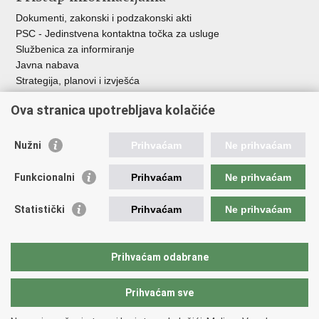
Dokumenti, zakonski i podzakonski akti
PSC - Jedinstvena kontaktna točka za usluge
Službenica za informiranje
Javna nabava
Strategija, planovi i izvješća
Savjetovanja sa zainteresiranom javnošću
Ova stranica upotrebljava kolačiće
Nužni
Prihvaćam
Ne prihvaćam
Korisne poveznice
Funkcionalni
Prihvaćam
Ne prihvaćam
Vlada RH
AZOO
Statistički
Prihvaćam
Ne prihvaćam
ASOO
AMPEU
CARNET
Prihvaćam odabrane
NCVVO
Prihvaćam sve
Povratak na vrh