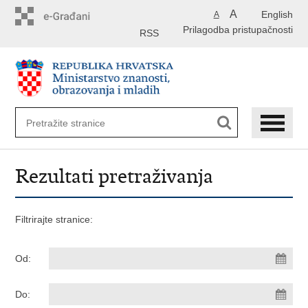
Preskoči
A
English
A
na
Prilagodba pristupačnosti
glavni
RSS
sadržaj
Rezultati pretraživanja
Filtrirajte stranice:
Od:
Do: