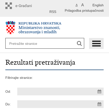
Preskoči
A
English
A
na
Prilagodba pristupačnosti
glavni
RSS
sadržaj
Rezultati pretraživanja
Filtrirajte stranice:
Od:
Do: