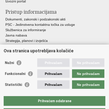
Izvozni portal
Pristup informacijama
Dokumenti, zakonski i podzakonski akti
PSC - Jedinstvena kontaktna točka za usluge
Službenica za informiranje
Javna nabava
Strategija, planovi i izvješća
Savjetovanja sa zainteresiranom javnošću
Ova stranica upotrebljava kolačiće
Nužni
Prihvaćam
Ne prihvaćam
Korisne poveznice
Funkcionalni
Prihvaćam
Ne prihvaćam
Vlada RH
AZOO
Statistički
Prihvaćam
Ne prihvaćam
ASOO
AMPEU
CARNET
Prihvaćam odabrane
NCVVO