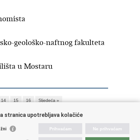
nomista
sko-geološko-naftnog fakulteta
lišta u Mostaru
14
15
16
Sljedeća »
a stranica upotrebljava kolačiće
orisne poveznice
žni
Prihvaćam
Ne prihvaćam
ada RH