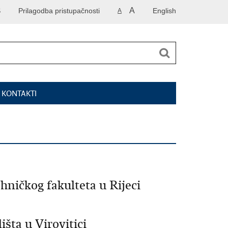
A
S
Prilagodba pristupačnosti
English
A
I KONTAKTI
hničkog fakulteta u Rijeci
šta u Virovitici