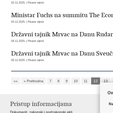
02.12.2025. | Pisane vijesti
Ministar Fuchs na summitu The Eco
03.12.2025. | Pisane vijesti
Državni tajnik Mrvac na Danu Rudar
04.12.2025. | Pisane vijesti
Državni tajnik Mrvac na Danu Sveuči
05.12.2025. | Pisane vijesti
««
« Prethodna
7
8
9
10
11
12
13
Ov
Pristup informacijama
K
Nu
Dokumenti, zakonski i podzakonski akti
Vl