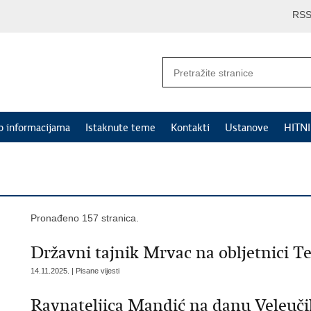
RS
p informacijama
Istaknute teme
Kontakti
Ustanove
HITN
Pronađeno 157 stranica.
Državni tajnik Mrvac na obljetnici Te
14.11.2025. | Pisane vijesti
Ravnateljica Mandić na danu Veleučili