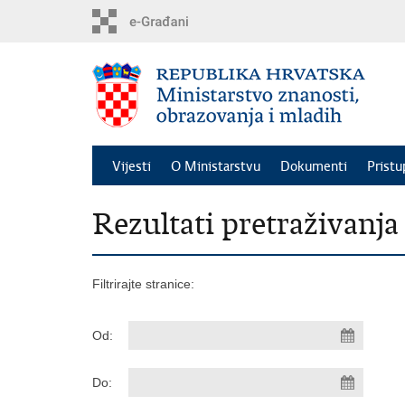
Preskoči
na
glavni
sadržaj
Vijesti
O Ministarstvu
Dokumenti
Pristu
Rezultati pretraživanja
Filtrirajte stranice:
Od:
Do: