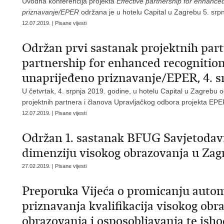
Uvodna konferencija projekta
Effective partnership for enhance
priznavanje/EPER
održana je u hotelu Capital u Zagrebu 5. srp
12.07.2019. | Pisane vijesti
Održan prvi sastanak projektnih part
partnership for enhanced recognition
unaprijeđeno priznavanje/EPER, 4. s
U četvrtak, 4. srpnja 2019. godine, u hotelu Capital u Zagrebu o
projektnih partnera i članova Upravljačkog odbora projekta EPE
12.07.2019. | Pisane vijesti
Održan 1. sastanak BFUG Savjetodavn
dimenziju visokog obrazovanja u Zag
27.02.2019. | Pisane vijesti
Preporuka Vijeća o promicanju auto
priznavanja kvalifikacija visokog obr
obrazovanja i osposobljavanja te isho