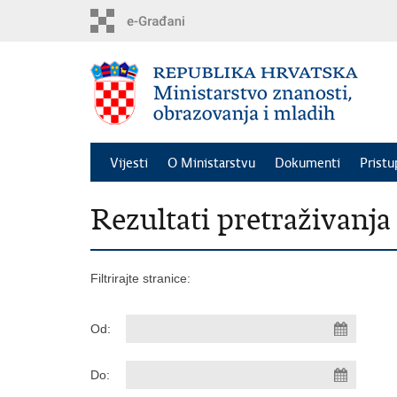
Preskoči
na
glavni
sadržaj
Vijesti
O Ministarstvu
Dokumenti
Pristu
Rezultati pretraživanja
Filtrirajte stranice:
Od:
Do: