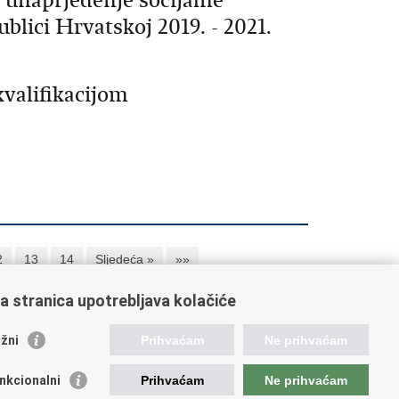
 unaprjeđenje socijalne
lici Hrvatskoj 2019. - 2021.
kvalifikacijom
2
13
14
Sljedeća »
»»
a stranica upotrebljava kolačiće
orisne poveznice
žni
Prihvaćam
Ne prihvaćam
ada RH
nkcionalni
Prihvaćam
Ne prihvaćam
OO