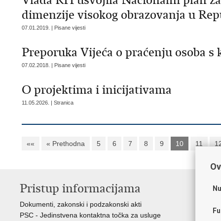
Vlada RH usvojila Nacionalni plan za
dimenzije visokog obrazovanja u Repub
07.01.2019. | Pisane vijesti
Preporuka Vijeća o praćenju osoba s 
07.02.2018. | Pisane vijesti
O projektima i inicijativama
11.05.2026. | Stranica
««
« Prethodna
5
6
7
8
9
10
11
1
Ov
Pristup informacijama
K
Nu
Dokumenti, zakonski i podzakonski akti
Vl
Fu
PSC - Jedinstvena kontaktna točka za usluge
AZ