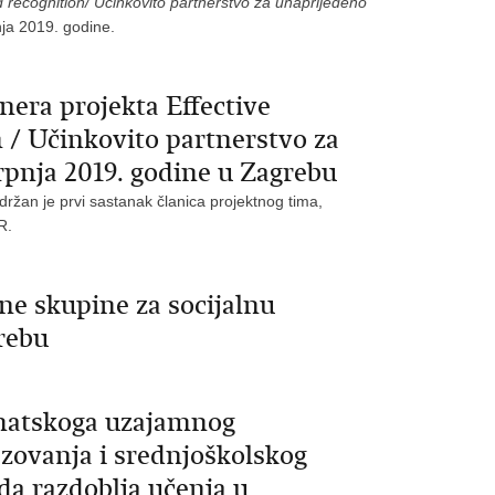
d recognition/ Učinkovito partnerstvo za unaprijeđeno
nja 2019. godine.
nera projekta Effective
 / Učinkovito partnerstvo za
rpnja 2019. godine u Zagrebu
držan je prvi sastanak članica projektnog tima,
R.
e skupine za socijalnu
rebu
matskoga uzajamnog
azovanja i srednjoškolskog
da razdoblja učenja u