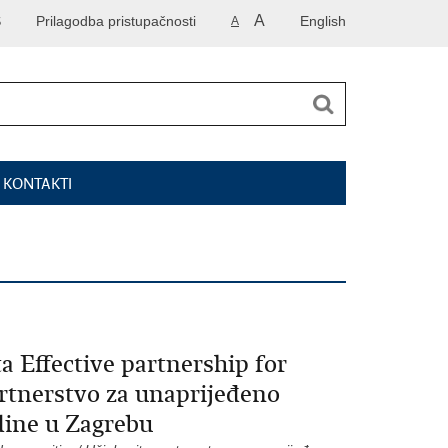
A
S
Prilagodba pristupačnosti
English
A
I KONTAKTI
 Effective partnership for
rtnerstvo za unaprijeđeno
dine u Zagrebu