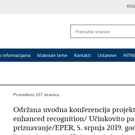
RS
p informacijama
Istaknute teme
Kontakti
Ustanove
HITN
Pronađeno 157 stranica.
Održana uvodna konferencija projekta
enhanced recognition/ Učinkovito pa
priznavanje/EPER, 5. srpnja 2019. go