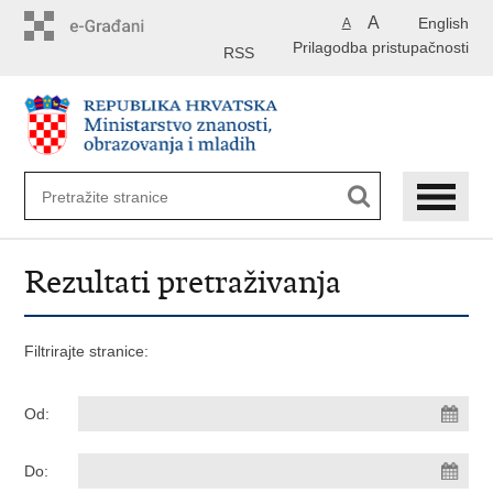
Preskoči
A
English
A
na
Prilagodba pristupačnosti
glavni
RSS
sadržaj
Rezultati pretraživanja
Filtrirajte stranice:
Od:
Do: