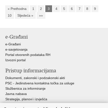
« Prethodna
1
2
3
4
5
6
7
8
9
10
Sljedeća »
»»
e-Građani
e-Građani
e-savjetovanja
Portal otvorenih podataka RH
Izvozni portal
Pristup informacijama
Dokumenti, zakonski i podzakonski akti
PSC - Jedinstvena kontaktna točka za usluge
Službenica za informiranje
Javna nabava
Strategija, planovi i izvješća
Savjetovanja sa zainteresiranom javnošću