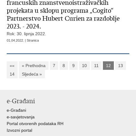
francuskih znanstvenoistraživačkih
projekata u sklopu programa „Cogito“
Partnerstvo Hubert Curien za razdoblje
2023. - 2024.
Rok: 30. lipnja 2022.
01.04.2022. | Stranica
««
« Prethodna
7
8
9
10
11
12
13
14
Sljedeća »
e-Građani
e-Građani
e-savjetovanja
Portal otvorenih podataka RH
Izvozni portal