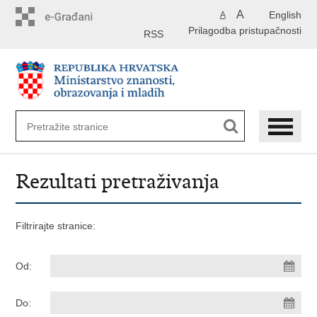
Preskoči
A
English
A
na
Prilagodba pristupačnosti
glavni
RSS
sadržaj
Rezultati pretraživanja
Filtrirajte stranice:
Od:
Do: