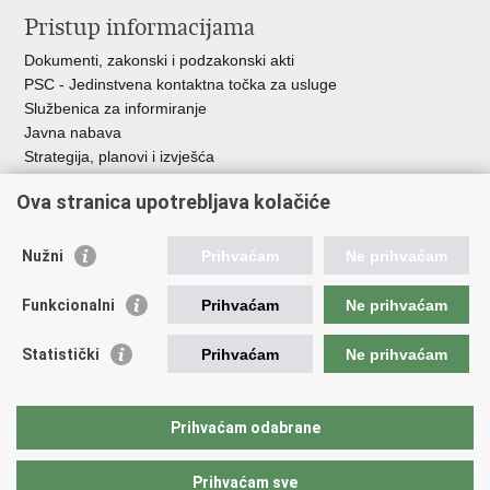
Pristup informacijama
Dokumenti, zakonski i podzakonski akti
PSC - Jedinstvena kontaktna točka za usluge
Službenica za informiranje
Javna nabava
Strategija, planovi i izvješća
Savjetovanja sa zainteresiranom javnošću
Ova stranica upotrebljava kolačiće
Nužni
Prihvaćam
Ne prihvaćam
Korisne poveznice
Funkcionalni
Prihvaćam
Ne prihvaćam
Vlada RH
AZOO
Statistički
Prihvaćam
Ne prihvaćam
ASOO
AMPEU
CARNET
Prihvaćam odabrane
NCVVO
Prihvaćam sve