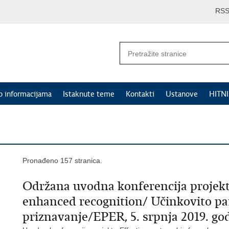
RS
p informacijama
Istaknute teme
Kontakti
Ustanove
HITN
Pronađeno 157 stranica.
Održana uvodna konferencija projekta
enhanced recognition/ Učinkovito pa
priznavanje/EPER, 5. srpnja 2019. go