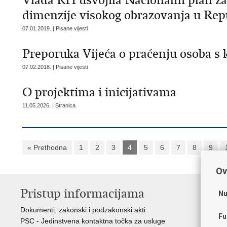
Vlada RH usvojila Nacionalni plan za
dimenzije visokog obrazovanja u Repub
07.01.2019. | Pisane vijesti
Preporuka Vijeća o praćenju osoba s 
07.02.2018. | Pisane vijesti
O projektima i inicijativama
11.05.2026. | Stranica
« Prethodna
1
2
3
4
5
6
7
8
9
Ov
Pristup informacijama
K
Nu
Dokumenti, zakonski i podzakonski akti
Vl
Fu
PSC - Jedinstvena kontaktna točka za usluge
AZ