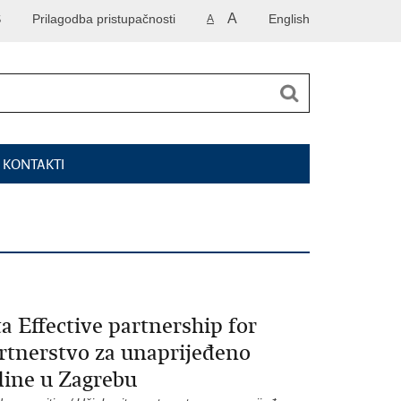
A
S
Prilagodba pristupačnosti
English
A
I KONTAKTI
 Effective partnership for
rtnerstvo za unaprijeđeno
dine u Zagrebu