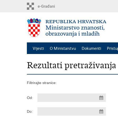
Preskoči
na
glavni
sadržaj
Vijesti
O Ministarstvu
Dokumenti
Pristu
Rezultati pretraživanja
Filtrirajte stranice:
Od:
Do: