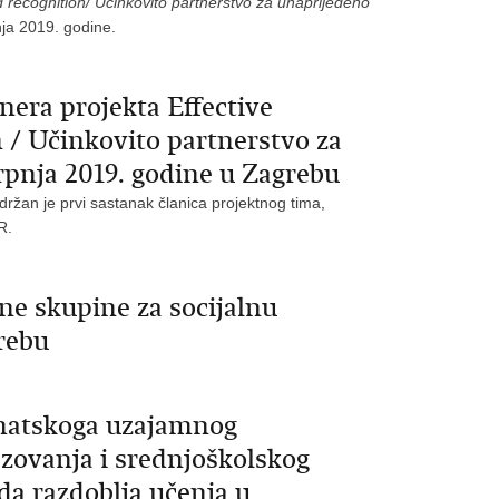
d recognition/ Učinkovito partnerstvo za unaprijeđeno
nja 2019. godine.
nera projekta Effective
 / Učinkovito partnerstvo za
rpnja 2019. godine u Zagrebu
držan je prvi sastanak članica projektnog tima,
R.
e skupine za socijalnu
rebu
matskoga uzajamnog
azovanja i srednjoškolskog
da razdoblja učenja u