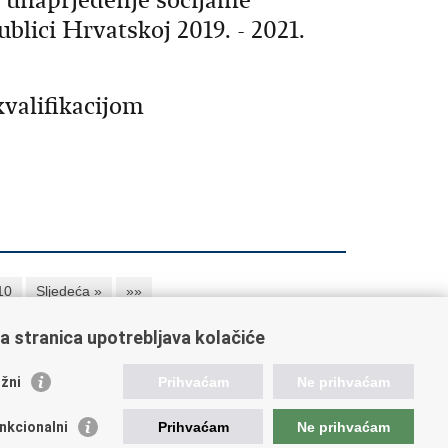
 unaprjeđenje socijalne
lici Hrvatskoj 2019. - 2021.
kvalifikacijom
10
Sljedeća »
»»
a stranica upotrebljava kolačiće
orisne poveznice
žni
Prihvaćam
Ne prihvaćam
ada RH
nkcionalni
Prihvaćam
Ne prihvaćam
OO