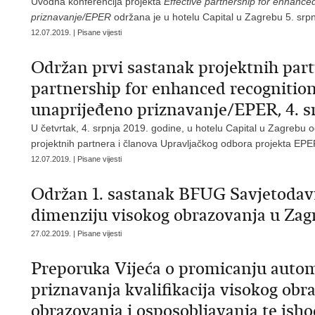
Uvodna konferencija projekta
Effective partnership for enhance
priznavanje/EPER
održana je u hotelu Capital u Zagrebu 5. srp
12.07.2019. | Pisane vijesti
Održan prvi sastanak projektnih part
partnership for enhanced recognition
unaprijeđeno priznavanje/EPER, 4. s
U četvrtak, 4. srpnja 2019. godine, u hotelu Capital u Zagrebu o
projektnih partnera i članova Upravljačkog odbora projekta EPE
12.07.2019. | Pisane vijesti
Održan 1. sastanak BFUG Savjetodavn
dimenziju visokog obrazovanja u Zag
27.02.2019. | Pisane vijesti
Preporuka Vijeća o promicanju auto
priznavanja kvalifikacija visokog obr
obrazovanja i osposobljavanja te isho